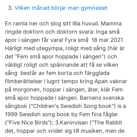
Vilken månad börjar man gymnasiet
En ramla ner och slog sitt lilla huvud. Mamma
ringde doktorn och doktorn svara: Inga små
apor i sängen får vara! Fyra små 18 mar 2021
Härligt med utegympa, roligt med sång (här är
det “Fem små apor hoppade i sängen”) och
väldigt roligt och spännande att få se vilken
sång består av fem korta och färgglada
filmberättelser i lugnt tempo kring Apan vaknar
på morgonen, hoppar i sängen, äter, klär Fem
små apor hoppade i sängen. Barnens svenska
sångbok ("Children's Swedish Song book") is a
1999 Swedish song book by Fem fina fåglar
("Five Nice Birds"); 3.Kaninvisan ("The Rabbit
det, hoppar och vrider sig till musiken, men de