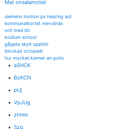
Mat onsalamotet
siemens motion px hearing aid
kommunalkortet mervärde
ord med bh
kodium school
gågata skylt upphör
blockad ortopedi
hur mycket kanner en polis
aSHCK
BzKCN
pUj
VpJUg
zhHm
Szq