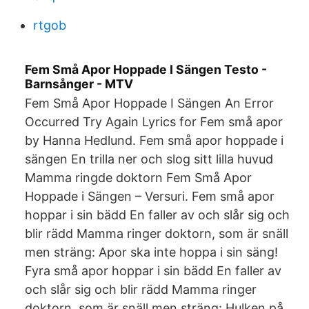
rtgob
Fem Små Apor Hoppade I Sängen Testo -
Barnsånger - MTV
Fem Små Apor Hoppade I Sängen An Error
Occurred Try Again Lyrics for Fem små apor
by Hanna Hedlund. Fem små apor hoppade i
sängen En trilla ner och slog sitt lilla huvud
Mamma ringde doktorn Fem Små Apor
Hoppade i Sängen – Versuri. Fem små apor
hoppar i sin bädd En faller av och slår sig och
blir rädd Mamma ringer doktorn, som är snäll
men sträng: Apor ska inte hoppa i sin säng!
Fyra små apor hoppar i sin bädd En faller av
och slår sig och blir rädd Mamma ringer
doktorn, som är snäll men sträng: Hulken på