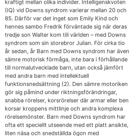
kraftigt mellan olika individer. Intelligenskvoten
(IQ) vid Downs syndrom varierar mellan 20 och
85. Därför var det inget som Emily Kind och
hennes sambo Fredrik förväntade sig när deras
tredje son Walter kom till världen – med Downs
syndrom som sin storebror Julian. För cirka tio
år sedan, år Barn med Downs syndrom har även
sämre motorisk förmåga, inte bara i förhållande
till normalutvecklade barn, utan också jämfört
med andra barn med intellektuell
funktionsnedsättning (2). Den sämre motoriken
gör sig påmind under riktningsförändringar,
snabba rörelser, korsrörelser där armar eller ben
korsar kroppens mittlinje och andra komplexa
rörelsemönster. Barn med Downs syndrom har
ofta ett speciellt utseende med ett platt ansikte,
liten näsa och snedställda ögon med