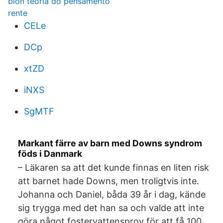
bion teoria do pensamento
rente
CELe
DCp
xtZD
iNXS
SgMTF
Markant färre av barn med Downs syndrom
föds i Danmark
– Läkaren sa att det kunde finnas en liten risk
att barnet hade Downs, men troligtvis inte.
Johanna och Daniel, båda 39 år i dag, kände
sig trygga med det han sa och valde att inte
göra något fostervattensprov för att få 100