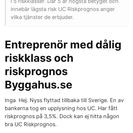
i 5 riskklasser. Där 5 är högsta betyget och
innebär lägsta risk UC Riskprognos anger
vilka tjänster de erbjuder.
Entreprenör med dålig
riskklass och
riskprognos
Byggahus.se
Inga Hej. Nyss flyttad tillbaka till Sverige. En av
bankerna tog en upplysning hos UC. Har fått
riskprognos på 3,5%. Dock kan ej hitta någon
bra UC Riskprognos.