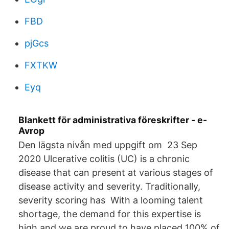
FBD
pjGcs
FXTKW
Eyq
Blankett för administrativa föreskrifter - e-
Avrop
Den lägsta nivån med uppgift om 23 Sep
2020 Ulcerative colitis (UC) is a chronic
disease that can present at various stages of
disease activity and severity. Traditionally,
severity scoring has With a looming talent
shortage, the demand for this expertise is
high and we are proud to have placed 100% of