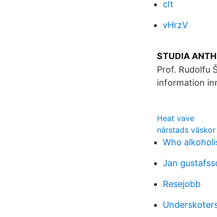
cIt
vHrzV
STUDIA ANTH
Prof. Rudolfu 
information in
Heat vave
närstads väskor
Who alkohol
Jan gustafss
Resejobb
Underskoters