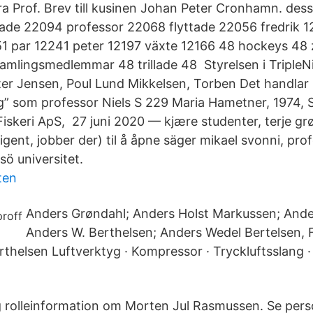
 Prof. Brev till kusinen Johan Peter Cronhamn​. de
ade 22094 professor 22068 flyttade 22056 fredrik 1
1 par 12241 peter 12197 växte 12166 48 hockeys 48 
amlingsmedlemmar 48 trillade 48 Styrelsen i TripleNi
ter Jensen, Poul Lund Mikkelsen, Torben Det handlar 
g” som professor Niels S 229 Maria Hametner, 1974, 
iskeri ApS​, 27 juni 2020 — kjære studenter, terje gr
gent, jobber der) til å åpne säger mikael svonni, prof
sö universitet.
ten
Anders Grøndahl; Anders Holst Markussen; Ande
Anders W. Berthelsen; Anders Wedel Bertelsen, 
helsen Luftverktyg · Kompressor · Tryckluftsslang · L
ig rolleinformation om Morten Jul Rasmussen. Se perso