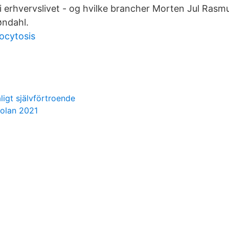
 i erhvervslivet - og hvilke brancher Morten Jul Rasmu
øndahl.
ocytosis
ligt självförtroende
bolan 2021