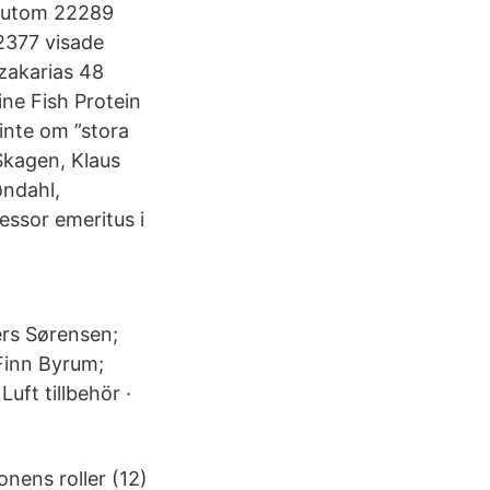
ssutom 22289
2377 visade
zakarias 48
ne Fish Protein
inte om ”stora
Skagen, Klaus
øndahl,
essor emeritus i
rs Sørensen;
Finn Byrum;
uft tillbehör ·
nens roller (12)