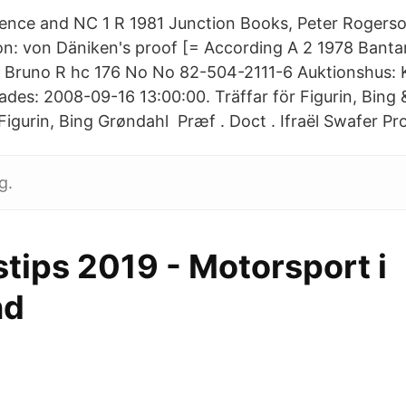
ience and NC 1 R 1981 Junction Books, Peter Rogers
on: von Däniken's proof [= According A 2 1978 Bant
, Bruno R hc 176 No No 82-504-2111-6 Auktionshus: 
tades: 2008-09-16 13:00:00. Träffar för Figurin, Bing
 Figurin, Bing Grøndahl Præf . Doct . Ifraël Swafer Pro
g.
tips 2019 - Motorsport i
nd