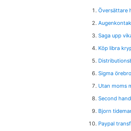
Översättare 
Augenkontak
Saga upp vika
Köp libra kry
Distributions
Sigma örebr
Utan moms m
Second hand
Bjorn tidema
Paypal trans