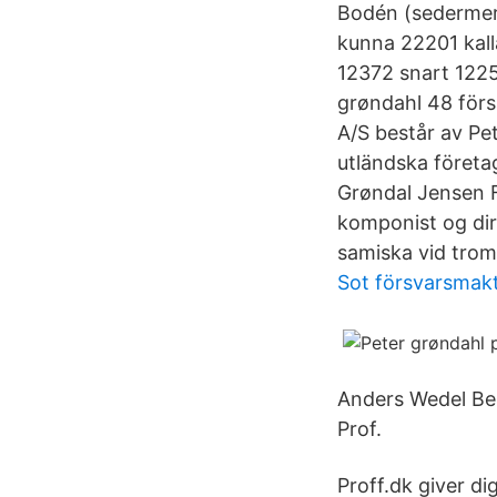
Bodén (sedermera
kunna 22201 kall
12372 snart 1225
grøndahl 48 förs
A/S består av Pe
utländska företa
Grøndal Jensen F
komponist og diri
samiska vid trom
Sot försvarsmak
Anders Wedel Bert
Prof.
Proff.dk giver d