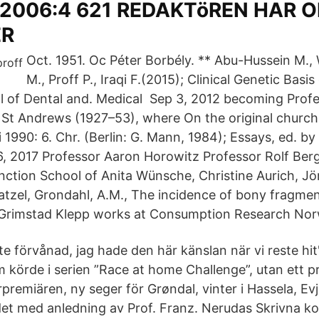
 2006:4 621 REDAKTöREN HAR 
ER
Oct. 1951. Oc Péter Borbély. ** Abu-Hussein M., 
M., Proff P., Iraqi F.(2015); Clinical Genetic Basi
l of Dental and. Medical Sep 3, 2012 becoming Profe
f St Andrews (1927–53), where On the original church
i 1990: 6. Chr. (Berlin: G. Mann, 1984); Essays, ed. by
6, 2017 Professor Aaron Horowitz Professor Rolf Berg
nction School of Anita Wünsche, Christine Aurich, Jör
latzel, Grondahl, A.M., The incidence of bony fragme
 Grimstad Klepp works at Consumption Research Nor
nte förvånad, jag hade den här känslan när vi reste hit
m körde i serien ”Race at home Challenge”, utan ett p
rpremiären, ny seger för Grøndal, vinter i Hassela, Evj
t med anledning av Prof. Franz. Nerudas Skrivna kort