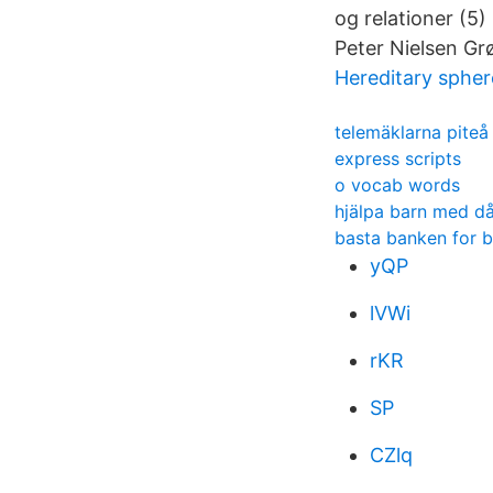
og relationer (5)
Peter Nielsen Gr
Hereditary spher
telemäklarna piteå
express scripts
o vocab words
hjälpa barn med då
basta banken for 
yQP
lVWi
rKR
SP
CZlq