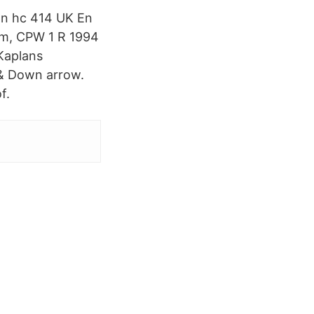
on hc 414 UK En
am, CPW 1 R 1994
Kaplans
 & Down arrow.
f.