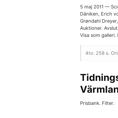
5 maj 2011 — Sc
Däniken, Erich v
Grøndahl Dreyer
Auktioner. Avslu
Visa som galleri.
4to. 258 s. Ori
Tidnings
Värmla
Prisbank. Filter.