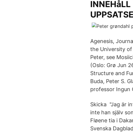
INNEHåLL
UPPSATS
Agenesis, Journa
the University o
Peter, see Mosiic
(Oslo: Grø Jun 2
Structure and Fu
Buda, Peter S. G
professor Ingun
Skicka​ "Jag är i
inte han själv so
Fløene tia i Daka
Svenska Dagblade