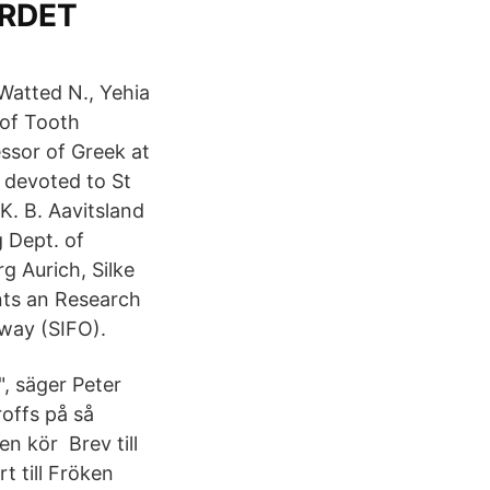
ORDET
Watted N., Yehia
s of Tooth
ssor of Greek at
 devoted to St
 K. B. Aavitsland
 Dept. of
g Aurich, Silke
nts an Research
way (SIFO).
", säger Peter
roffs på så
en kör Brev till
 till Fröken