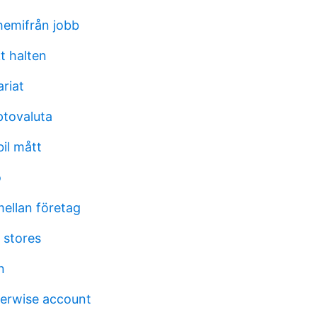
hemifrån jobb
t halten
riat
ptovaluta
bil mått
o
ellan företag
 stores
n
ferwise account