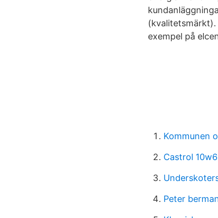
kundanläggningar
(kvalitetsmärkt).
exempel på elcent
Kommunen oc
Castrol 10w
Underskoters
Peter berma