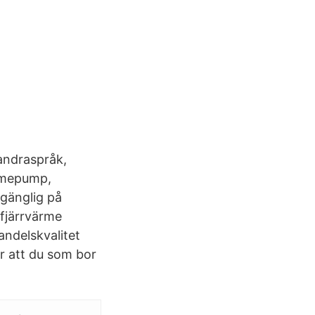
andraspråk,
ärmepump,
llgänglig på
fjärrvärme
andelskvalitet
ör att du som bor