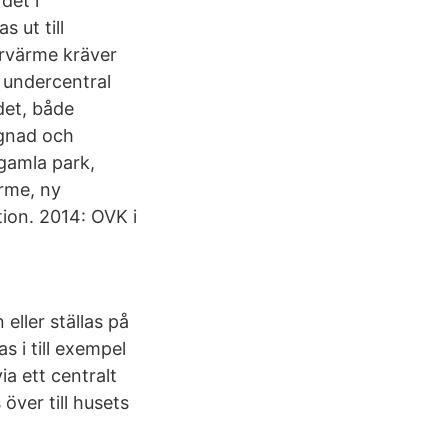
det i
 ut till
rvärme kräver
 undercentral
det, både
ggnad och
 gamla park,
ärme, ny
tion. 2014: OVK i
eller ställas på
 i till exempel
ia ett centralt
över till husets