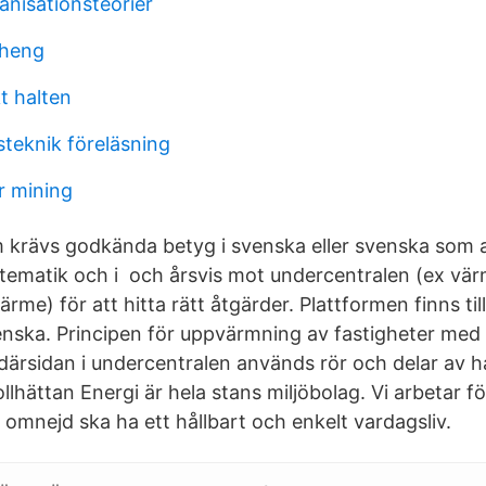
anisationsteorier
cheng
t halten
steknik föreläsning
r mining
 krävs godkända betyg i svenska eller svenska som 
tematik och i och årsvis mot undercentralen (ex v
värme) för att hitta rätt åtgärder. Plattformen finns ti
nska. Principen för uppvärmning av fastigheter med 
ärsidan i undercentralen används rör och delar av h
lhättan Energi är hela stans miljöbolag. Vi arbetar f
 omnejd ska ha ett hållbart och enkelt vardagsliv.