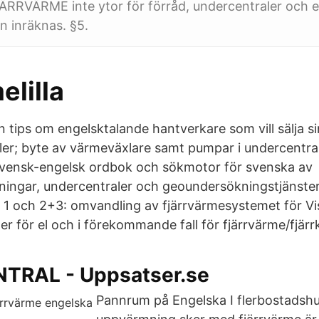
JÄRRVÄRME inte ytor för förråd, undercentraler och e
 inräknas. §5.
lilla
 tips om engelsktalande hantverkare som vill sälja sin
ler; byte av värmeväxlare samt pumpar i undercentral
Svensk-engelsk ordbok och sökmotor för svenska av
ningar, undercentraler och geoundersökningstjänster
1 och 2+3: omvandling av fjärrvärmesystemet för Vi
r för el och i förekommande fall för fjärrvärme/fjärrk
TRAL - Uppsatser.se
Pannrum på Engelska I flerbostadshu