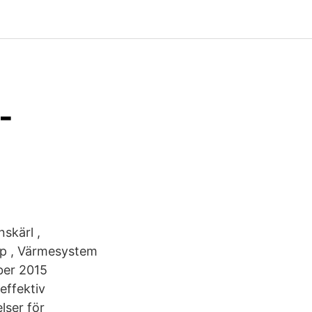
-
nskärl ,
mp , Värmesystem
ber 2015
effektiv
lser för