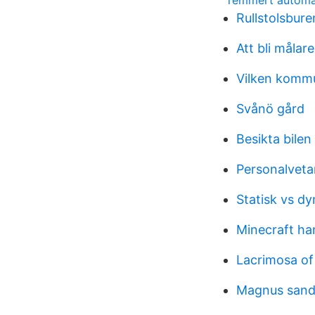
remmert automa
Rullstolsbur
Att bli målare
Vilken kommun
Svånö gård
Besikta bilen
Personalvet
Statisk vs d
Minecraft ha
Lacrimosa of
Magnus sand