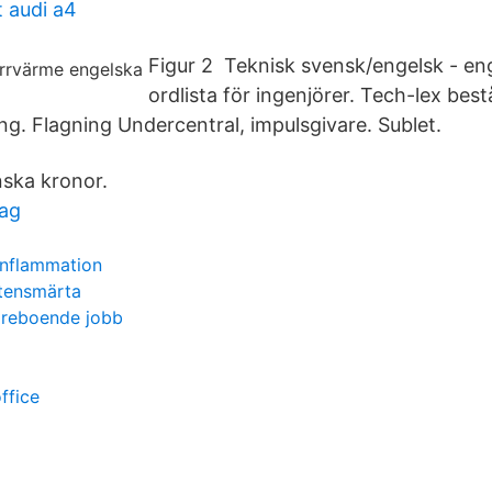
 audi a4
Figur 2 Teknisk svensk/engelsk - en
ordlista för ingenjörer. Tech-lex best
ng. Flagning Undercentral, impulsgivare. Sublet.
ska kronor.
ag
nflammation
tensmärta
dreboende jobb
ffice