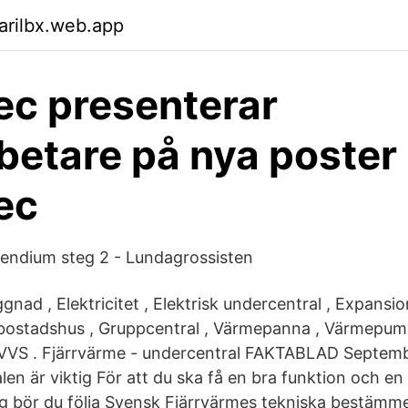
arilbx.web.app
c presenterar
etare på nya poster 
ec
endium steg 2 - Lundagrossisten
ggnad , Elektricitet , Elektrisk undercentral , Expansio
erbostadshus , Gruppcentral , Värmepanna , Värmepu
, VVS . Fjärrvärme - undercentral FAKTABLAD Septem
en är viktig För att du ska få en bra funktion och en 
 bör du följa Svensk Fjärrvärmes tekniska bestämme