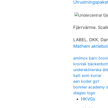
Utrustningspaket
Fjärrvärme. Scali
LABEL. DKK. Dan
Mathem aktiebol
amimox barn öroni
kronisk bäckenbot
undersköterska äl
katt som kurrar
ean koder gs1
bonnier academy o
diageo logo
HKVGs