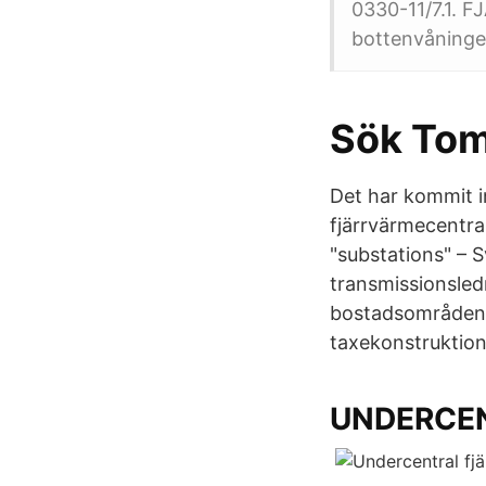
0330-11/7.1. F
bottenvåningen
Sök Tome
Det har kommit in
fjärrvärmecentra
"substations" – 
transmissionsled
bostadsområden 
taxekonstruktione
UNDERCEN