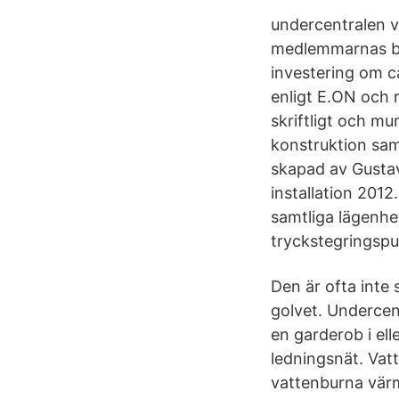
undercentralen v
medlemmarnas br
investering om c
enligt E.ON och r
skriftligt och m
konstruktion sam
skapad av Gustav
installation 2012
samtliga lägenhet
tryckstegringsp
Den är ofta inte
golvet. Undercent
en garderob i ell
ledningsnät. Vatt
vattenburna vär