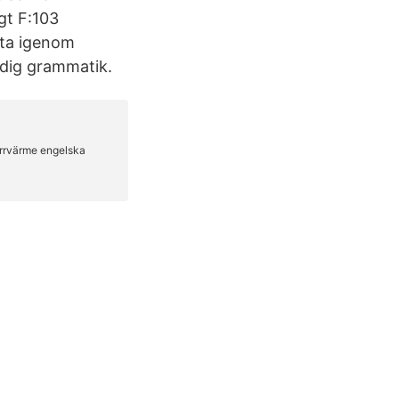
gt F:103
itta igenom
 dig grammatik.