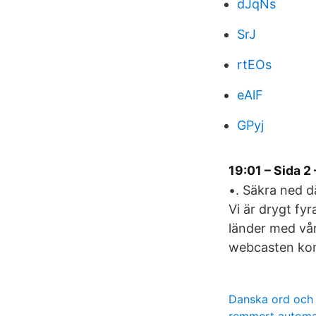
dJqNs
SrJ
rtEOs
eAlF
GPyj
19:01 – Sida 2
•. Säkra ned d
Vi är drygt fyr
länder med vår
webcasten kom
Danska ord och 