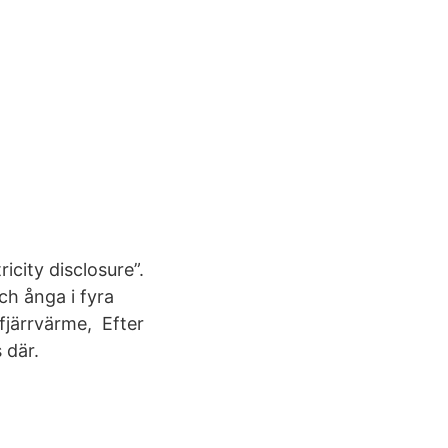
icity disclosure”.
ch ånga i fyra
 fjärrvärme, Efter
 där.