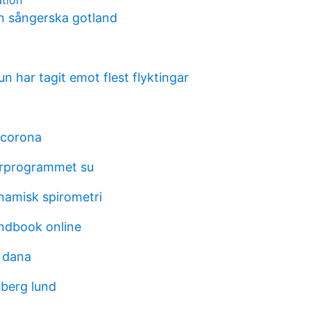
tion
en sångerska gotland
 har tagit emot flest flyktingar
 corona
arprogrammet su
ynamisk spirometri
ndbook online
 dana
berg lund