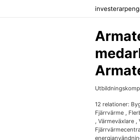
investerarpeng
Armate
medarb
Armat
Utbildningskomp
12 relationer: By
Fjärrvärme , Fl
, Värmeväxlare 
Fjärrvärmecentral
energianvändning