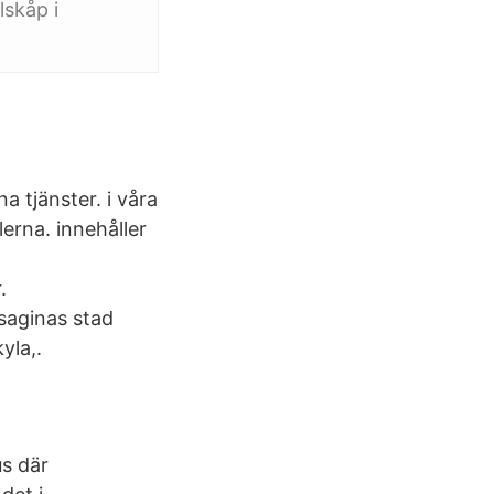
lskåp i
a tjänster. i våra
erna. innehåller
.
saginas stad
yla,.
s där