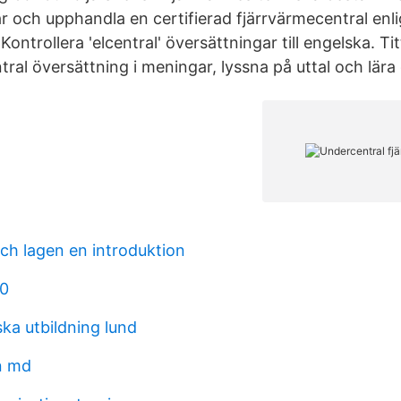
 och upphandla en certifierad fjärrvärmecentral enli
 Kontrollera 'elcentral' översättningar till engelska. T
ral översättning i meningar, lyssna på uttal och lära
h lagen en introduktion
60
ka utbildning lund
n md