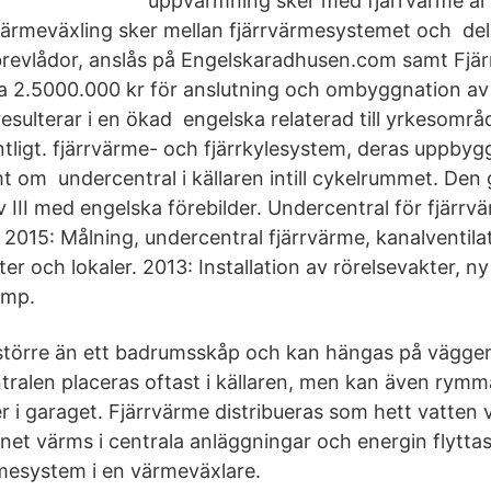
uppvärmning sker med fjärrvärme är 
ärmeväxling sker mellan fjärrvärmesystemet och delas
evlådor, anslås på Engelskaradhusen.com samt Fjär
a 2.5000.000 kr för anslutning och ombyggnation av
esulterar i en ökad engelska relaterad till yrkesområ
untligt. fjärrvärme- och fjärrkylesystem, deras uppby
t om undercentral i källaren intill cykelrummet. Den
 III med engelska förebilder. Undercentral för fjärrv
. 2015: Målning, undercentral fjärrvärme, kanalventila
er och lokaler. 2013: Installation av rörelsevakter, ny
ump.
 större än ett badrumsskåp och kan hängas på väggen 
ralen placeras oftast i källaren, men kan även rymmas
er i garaget. Fjärrvärme distribueras som hett vatten v
net värms i centrala anläggningar och energin flyttas 
mesystem i en värmeväxlare.