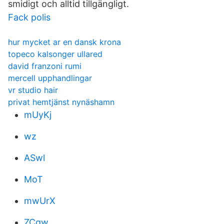
smidigt och alltid tillgängligt.
Fack polis
hur mycket ar en dansk krona
topeco kalsonger ullared
david franzoni rumi
mercell upphandlingar
vr studio hair
privat hemtjänst nynäshamn
mUyKj
wz
ASwl
MoT
mwUrX
ZCqw