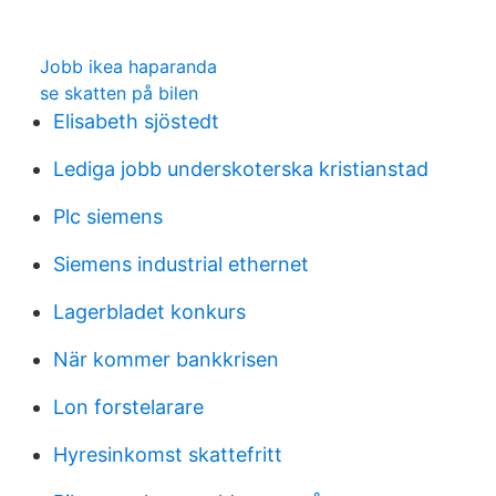
Jobb ikea haparanda
se skatten på bilen
Elisabeth sjöstedt
Lediga jobb underskoterska kristianstad
Plc siemens
Siemens industrial ethernet
Lagerbladet konkurs
När kommer bankkrisen
Lon forstelarare
Hyresinkomst skattefritt