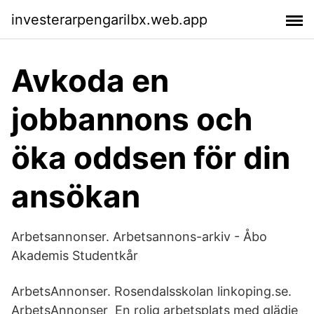
investerarpengarilbx.web.app
Avkoda en
jobbannons och
öka oddsen för din
ansökan
Arbetsannonser. Arbetsannons-arkiv - Åbo
Akademis Studentkår
ArbetsAnnonser. Rosendalsskolan linkoping.se.
ArbetsAnnonser En rolig arbetsplats med glädje