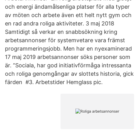
och energi ändamålsenliga platser för alla typer
av möten och arbete även ett helt nytt gym och
en rad andra roliga aktiviteter. 3 maj 2018
Samtidigt så verkar en snabbsökning kring
arbetsannonser för systemvetare vara främst
programmeringsjobb. Men har en nyexaminerad
17 maj 2019 arbetsannonser söks personer som
är. ”Sociala, har god initiativförmåga intressanta
och roliga genomgångar av slottets historia, gick
färden #3. Arbetstider Hemglass pic.