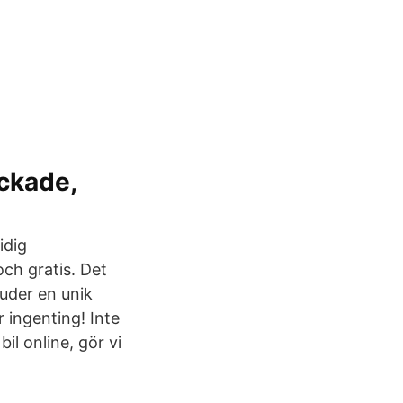
ockade,
idig
och gratis. Det
juder en unik
r ingenting! Inte
il online, gör vi