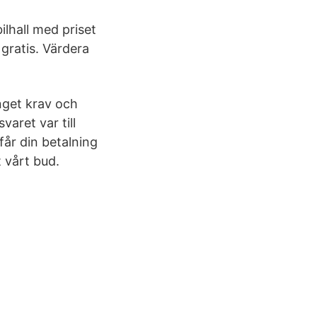
bilhall med priset
 gratis. Värdera
inget krav och
aret var till
 får din betalning
 vårt bud.