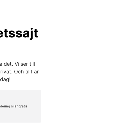
etssajt
det. Vi ser till
rivat. Och allt är
idag!