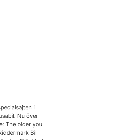
pecialsajten i
usabil. Nu över
ce: The older you
Riddermark Bil