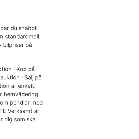
e där du snabbt
 en standardmall.
 bilpriser på
ktion · Köp på
auktion · Sälj på
ion är enkelt!
ör hemvädering.
 som pendlar med
FTE Verksamt är
ör dig som ska