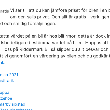
Vi ser till att du kan jämföra priset för bilen i en 
om den säljs privat. Och allt är gratis - verkligen
ad och smidig försäljningen.
katta värdet på en bil är hos bilfirmor, detta är dock 
sbodelägare bestämma värdet på bilen. Hoppas att sv
l till oss på Riddermark Bil så slipper du allt besvär och
att vi genomfört en värdering av bilen och du godkänt
ala
bolan 2021
sttrafik
hoppa
tzehoe
arby sjöstad