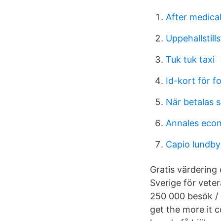
After medical
Uppehallstill
Tuk tuk taxi
Id-kort för f
När betalas s
Annales econo
Capio lundby
Gratis värdering 
Sverige för veter
250 000 besök / m
get the more it c