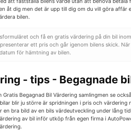
ed att fastställa bilens värde utan att behöva betala f
len åt dig men det är upp till dig om du vill göra affär e
värdera bilen.
gsformuläret och få en gratis värdering på din bil ino
 presenterar ett pris och går igenom bilens skick. När
t datum för hämtning av bilen.
ring - tips - Begagnade bi
om Gratis Begagnad Bil Värdering samlingmen se o
lar blir ju större är spridningen i pris och värderin
en bra bild av en bils värdeutveckling under lång tid. 
ärdering av bil inför utköp från egen firma i AutoPo
ärdering.