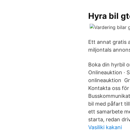
Hyra bil g
Ett annat gratis 
miljontals annon
Boka din hyrbil o
Onlineauktion · S
onlineauktion Gr
Kontakta oss för
Busskommunikatio
bil med påfart t
ett samarbete me
starta, redan driv
Vasiliki kakani