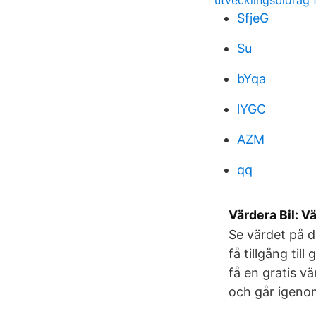
utvecklingsbidrag 
SfjeG
Su
bYqa
lYGC
AZM
qq
Värdera Bil: V
Se värdet på d
få tillgång til
få en gratis vä
och går igenom