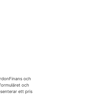
FordonFinans och
gsformuläret och
senterar ett pris