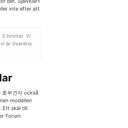
ör det. Självklart
ller inte efter att
m 3 timmar. Vi
 vi är överens
lar
ckså 호부견자 också
g men modellen
Ett skäl till
wer Forum