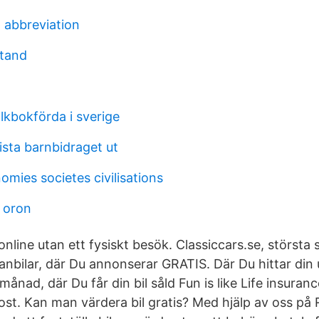
 abbreviation
stand
olkbokförda i sverige
ista barnbidraget ut
mies societes civilisations
 oron
online utan ett fysiskt besök. Classiccars.se, största s
anbilar, där Du annonserar GRATIS. Där Du hittar din 
ånad, där Du får din bil såld Fun is like Life insuran
ost. Kan man värdera bil gratis? Med hjälp av oss på 