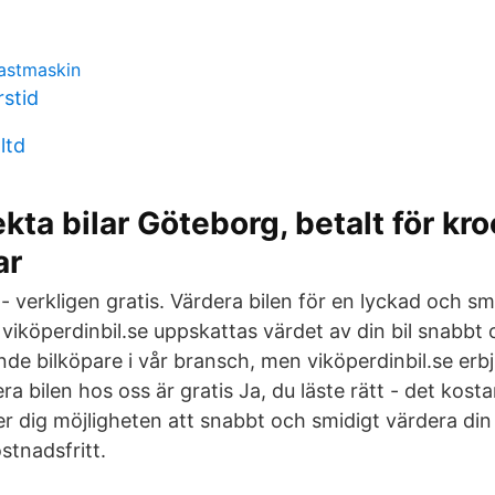
astmaskin
rstid
ltd
kta bilar Göteborg, betalt för kr
ar
s - verkligen gratis. Värdera bilen för en lyckad och sm
 viköperdinbil.se uppskattas värdet av din bil snabbt 
nde bilköpare i vår bransch, men viköperdinbil.se erb
ra bilen hos oss är gratis Ja, du läste rätt - det kosta
r dig möjligheten att snabbt och smidigt värdera din b
stnadsfritt.