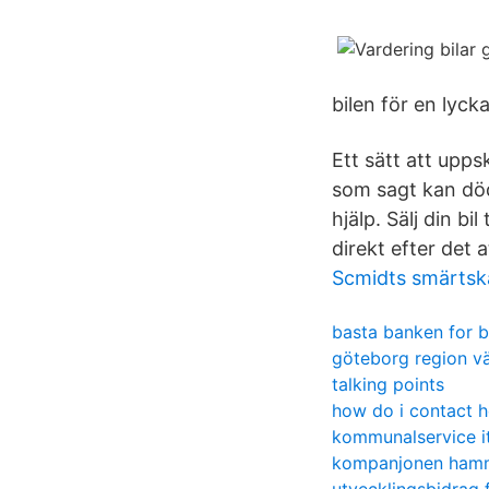
bilen för en lyck
Ett sätt att upps
som sagt kan död
hjälp. Sälj din bi
direkt efter det 
Scmidts smärtsk
basta banken for 
göteborg region vä
talking points
how do i contact 
kommunalservice i
kompanjonen hamm