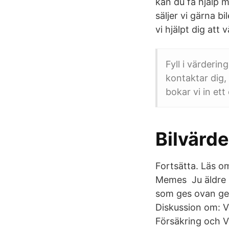
kan du få hjälp m
säljer vi gärna bi
vi hjälpt dig att 
Fyll i värderin
kontaktar dig,
bokar vi in et
Bilvärde
Fortsätta. Läs 
Memes Ju äldre bi
som ges ovan ger 
Diskussion om: V
Försäkring och V