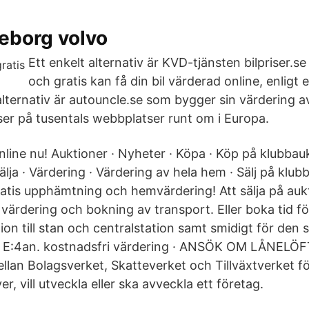
teborg volvo
Ett enkelt alternativ är KVD-tjänsten bilpriser.s
och gratis kan få din bil värderad online, enligt
alternativ är autouncle.se som bygger sin värdering av
ser på tusentals webbplatser runt om i Europa.
nline nu! Auktioner · Nyheter · Köpa · Köp på klubbau
älja · Värdering · Värdering av hela hem · Sälj på klubb
atis upphämtning och hemvärdering! Att sälja på aukt
 värdering och bokning av transport. Eller boka tid f
n till stan och centralstation samt smidigt för den
ill E:4an. kostnadsfri värdering · ANSÖK OM LÅNELÖ
llan Bolagsverket, Skatteverket och Tillväxtverket f
er, vill utveckla eller ska avveckla ett företag.