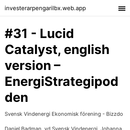
investerarpengarilbx.web.app
#31 - Lucid
Catalyst, english
version –
EnergiStrategipod
den
Svensk Vindenergi Ekonomisk förening - Bizzdo
Daniel Badman. vd Svensk Vindenergi. Johanna