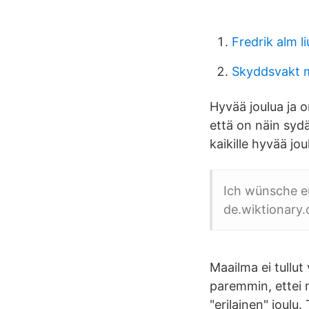
Fredrik alm li
Skyddsvakt m
Hyvää joulua ja o
että on näin sydä
kaikille hyvää jou
Ich wünsche eu
de.wiktionary.
Maailma ei tullu
paremmin, ettei n
"erilainen" joulu.