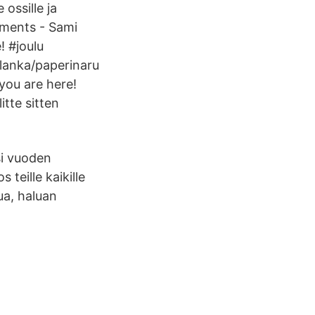
 ossille ja
omments - Sami
! #joulu
alanka/paperinaru
 you are here!
itte sitten
nsi vuoden
 teille kaikille
ua, haluan