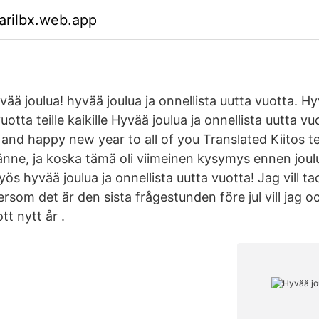
arilbx.web.app
ää joulua! hyvää joulua ja onnellista uutta vuotta. Hy
uotta teille kaikille Hyvää joulua ja onnellista uutta vuot
nd happy new year to all of you Translated Kiitos teil
tänne, ja koska tämä oli viimeinen kysymys ennen joul
yös hyvää joulua ja onnellista uutta vuotta! Jag vill tac
rsom det är den sista frågestunden före jul vill jag 
tt nytt år .