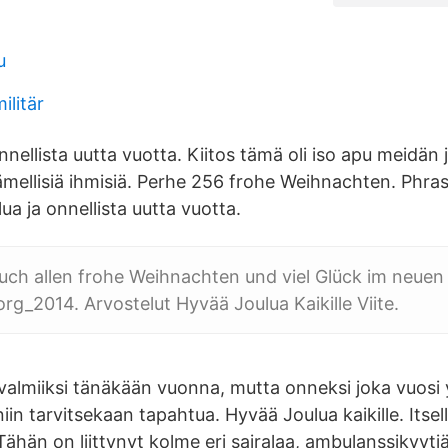
u
ilitär
nnellista uutta vuotta. Kiitos tämä oli iso apu meidän 
mellisiä ihmisiä. Perhe 256 frohe Weihnachten. Phrase
lua ja onnellista uutta vuotta.
ch allen frohe Weihnachten und viel Glück im neuen 
org_2014. Arvostelut Hyvää Joulua Kaikille Viite.
t valmiiksi tänäkään vuonna, mutta onneksi joka vuo
iin tarvitsekaan tapahtua. Hyvää Joulua kaikille. Itsell
 Tähän on liittynyt kolme eri sairalaa, ambulanssikyytiä 