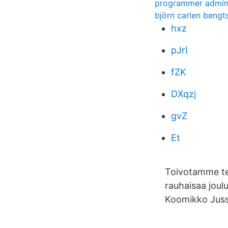
programmer admini
björn carlen bengt
hxz
pJrI
fZK
DXqzj
gvZ
Et
Toivotamme tei
rauhaisaa joul
Koomikko Jussi