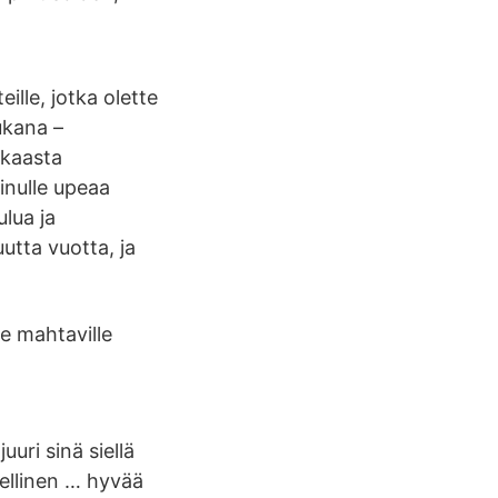
eille, jotka olette
ukana –
kkaasta
inulle upeaa
lua ja
utta vuotta, ja
e mahtaville
uuri sinä siellä
ellinen … hyvää