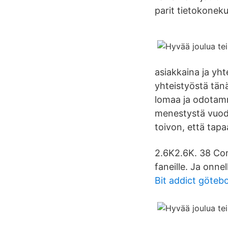
parit tietokonek
asiakkaina ja yh
yhteistyöstä tänä
lomaa ja odotamme
menestystä vuodel
toivon, että tap
2.6K2.6K. 38 Com
faneille. Ja onnel
Bit addict göteb