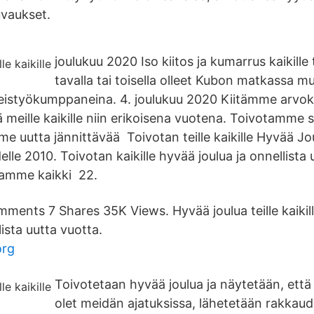
uvaukset.
joulukuu 2020 Iso kiitos ja kumarrus kaikille t
tavalla tai toisella olleet Kubon matkassa m
teistyökumppaneina. 4. joulukuu 2020 Kiitämme arvo
 meille kaikille niin erikoisena vuotena. Toivotamme s
 uutta jännittävää Toivotan teille kaikille Hyvää Jou
le 2010. Toivotan kaikille hyvää joulua ja onnellista u
aamme kaikki 22.
ments 7 Shares 35K Views. Hyvää joulua teille kaikill
lista uutta vuotta.
org
Toivotetaan hyvää joulua ja näytetään, että j
olet meidän ajatuksissa, lähetetään rakkaud