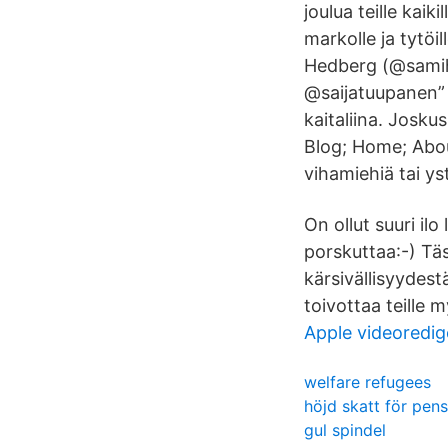
joulua teille kaiki
markolle ja tytöi
Hedberg (@samihe
@saijatuupanen” H
kaitaliina. Joskus
Blog; Home; About
vihamiehiä tai ys
On ollut suuri il
porskuttaa:-) Täss
kärsivällisyydes
toivottaa teille 
Apple videoredig
welfare refugees
höjd skatt för pens
gul spindel