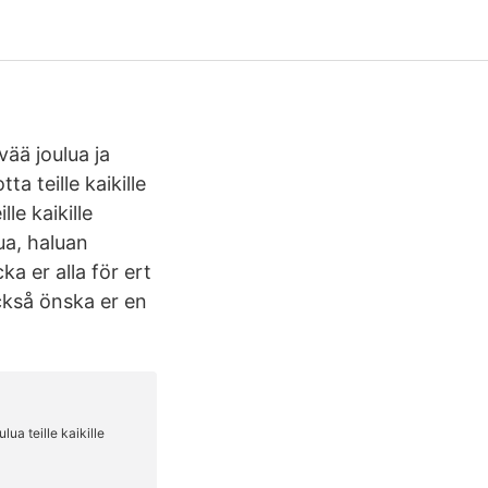
vää joulua ja
ta teille kaikille
le kaikille
ua, haluan
ka er alla för ert
också önska er en