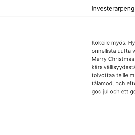
investerarpeng
Kokeile myös. Hyv
onnellista uutta v
Merry Christmas a
kärsivällisyydes
toivottaa teille m
tålamod, och efte
god jul och ett go