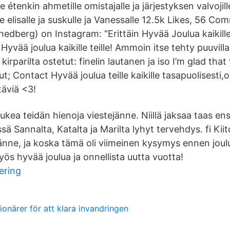
lle étenkin ahmetille omistajalle ja järjestyksen valvojille
lle elisalle ja suskulle ja Vanessalle 12.5k Likes, 56 C
dberg) on Instagram: “Erittäin Hyvää Joulua kaikille
yvää joulua kaikille teille! Ammoin itse tehty puuvill
 kirparilta ostetut: finelin lautanen ja iso I’m glad that
; Contact Hyvää joulua teille kaikille tasapuolisesti,ol
täviä <3!
o lukea teidän hienoja viestejänne. Niillä jaksaa taas e
ä Sannalta, Katalta ja Marilta lyhyt tervehdys. fi Kiitos
tänne, ja koska tämä oli viimeinen kysymys ennen joul
myös hyvää joulua ja onnellista uutta vuotta!
ering
ionärer för att klara invandringen