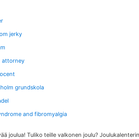
r
om jerky
um
 attorney
rocent
kholm grundskola
adel
yndrome and fibromyalgia
ä joulua! Tuliko teille valkonen joulu? Joulukalenteri