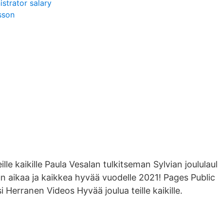
strator salary
sson
lle kaikille Paula Vesalan tulkitseman Sylvian joulula
un aikaa ja kaikkea hyvää vuodelle 2021! Pages Publi
 Herranen Videos Hyvää joulua teille kaikille.