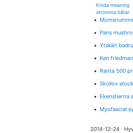
Kinda meaning
strömma båtar
Momsnumme
Pans mushro
Ytskikt badr
Ken friedman
Ranta 500 p
Skollov stoc
Ekenstierna 
Myofascial s
2014-12-24 · Hyvä