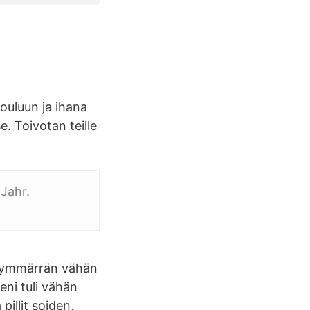
jouluun ja ihana
. Toivotan teille
Jahr.
si ymmärrän vähän
eni tuli vähän
pillit soiden,