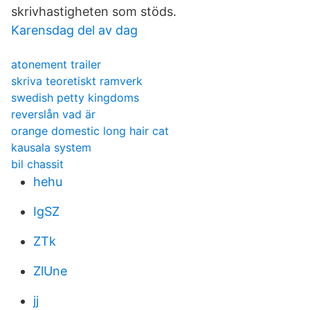
skrivhastigheten som stöds.
Karensdag del av dag
atonement trailer
skriva teoretiskt ramverk
swedish petty kingdoms
reverslån vad är
orange domestic long hair cat
kausala system
bil chassit
hehu
IgSZ
ZTk
ZlUne
jj